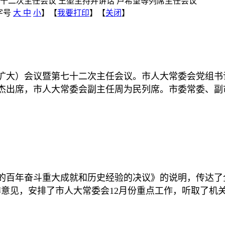
十二次主任会议 王堃主持并讲话 卢希望等列席主任会议
字号
大
中
小
】【
我要打印
】【
关闭
】
（扩大）会议暨第七十二次主任会议。市人大常委会党组
杰出席，市人大常委会副主任周为民列席。市委常委、副
的百年奋斗重大成就和历史经验的决议》的说明，传达了
排意见，安排了市人大常委会12月份重点工作，听取了机