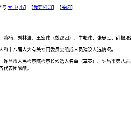
字号
大
中
小
】【
我要打印
】【
关闭
】
、萧楠、刘林波、王宏伟（魏都团）、牛艳伟、张忠民、尚根法
人和市八届人大有关专门委员会组成人员建议人选情况。
、许昌市人民检察院检察长候选人名单（草案）、许昌市第八届
各代表团酝酿。